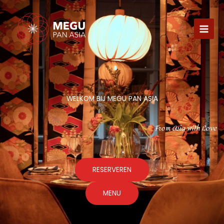
Ga
naar
de
inhoud
WELKOM BIJ MEGU PAN ASIA
From Asia with Love
RESERVEREN
MENU