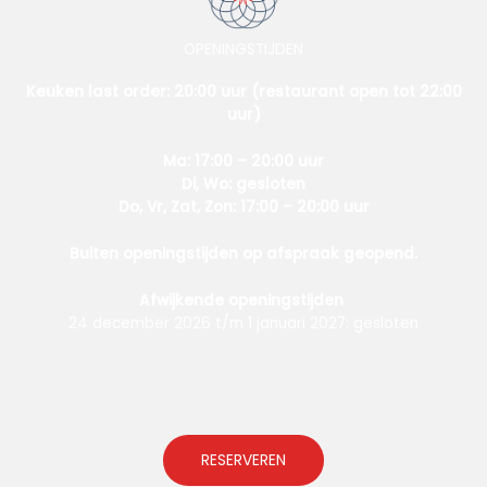
OPENINGSTIJDEN
Keuken last order: 20:00 uur (restaurant open tot 22:00
uur)
Ma: 17:00 – 20:00 uur
Di, Wo: gesloten
Do, Vr, Zat, Zon: 17:00 – 20:00 uur
Buiten openingstijden op afspraak geopend.
Afwijkende openingstijden
24 december 2026 t/m 1 januari 2027: gesloten
RESERVEREN