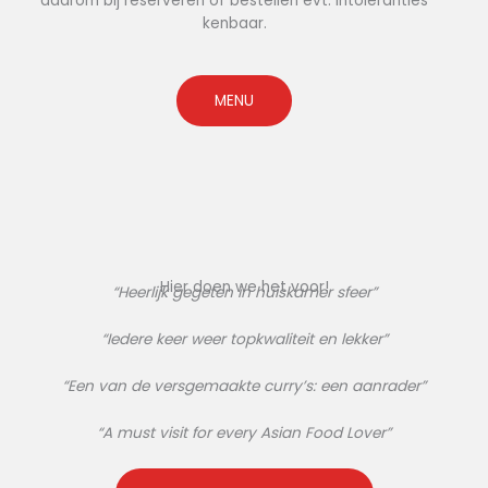
daarom bij reserveren of bestellen evt. intoleranties
kenbaar.
MENU
Hier doen we het voor!
“Heerlijk gegeten in huiskamer sfeer”
“Iedere keer weer topkwaliteit en lekker”
“Een van de versgemaakte curry’s: een aanrader”
“A must visit for every Asian Food Lover”